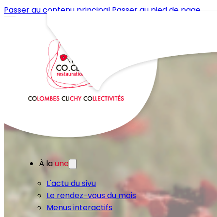
Passer au contenu principal
Passer au pied de page
À la
une
L'actu du sivu
Le rendez-vous du mois
Menus interactifs