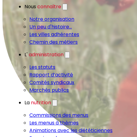
Nous
connaître
Notre organisation
Un peu d'histoire...
Les villes adhérentes
Chemin des métiers
L'
administration
Les statuts
Rapport d’activité
Comités syndicaux
Marchés publics
La
nutrition
Commissions des menus
Les menus à thèmes
Animations avec les diététiciennes