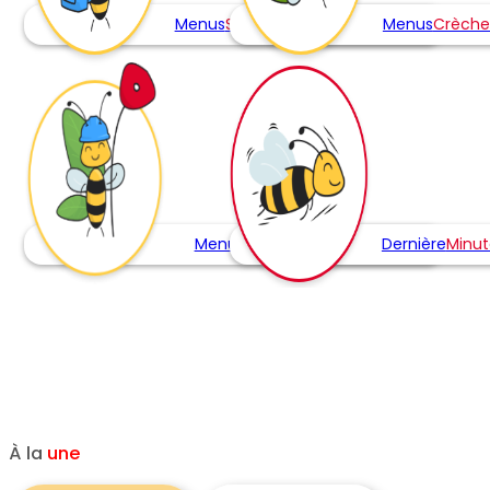
Menus
Scolaires
Menus
Crèche
1
Dernière
Minut
Menus
Self
À la
une