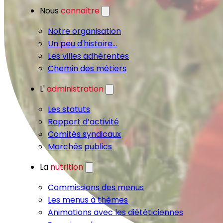
Nous
connaître
Notre organisation
Un peu d'histoire...
Les villes adhérentes
Chemin des métiers
L'
administration
Les statuts
Rapport d’activité
Comités syndicaux
Marchés publics
La
nutrition
Commissions des menus
Les menus à thèmes
Animations avec les diététiciennes