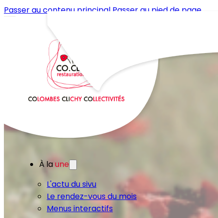
Passer au contenu principal
Passer au pied de page
À la
une
L'actu du sivu
Le rendez-vous du mois
Menus interactifs