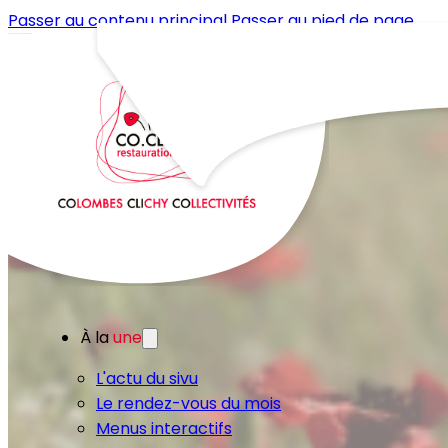
Passer au contenu principal
Passer au pied de page
À la
une
L'actu du sivu
Le rendez-vous du mois
Menus interactifs