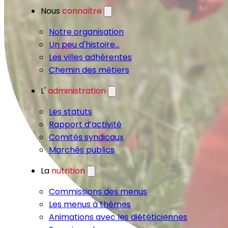
Nous
connaître
Notre organisation
Un peu d'histoire...
Les villes adhérentes
Chemin des métiers
L'
administration
Les statuts
Rapport d’activité
Comités syndicaux
Marchés publics
La
nutrition
Commissions des menus
Les menus à thèmes
Animations avec les diététiciennes