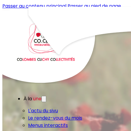
Passer au contenu principal
Passer au pied de page
À la
une
L'actu du sivu
Le rendez-vous du mois
Menus interactifs