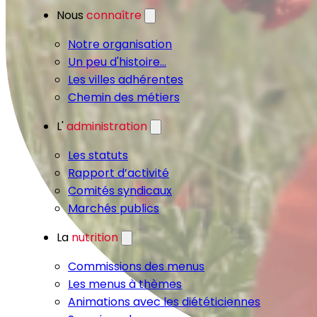
Nous
connaître
Notre organisation
Un peu d'histoire...
Les villes adhérentes
Chemin des métiers
L'
administration
Les statuts
Rapport d’activité
Comités syndicaux
Marchés publics
La
nutrition
Commissions des menus
Les menus à thèmes
Animations avec les diététiciennes