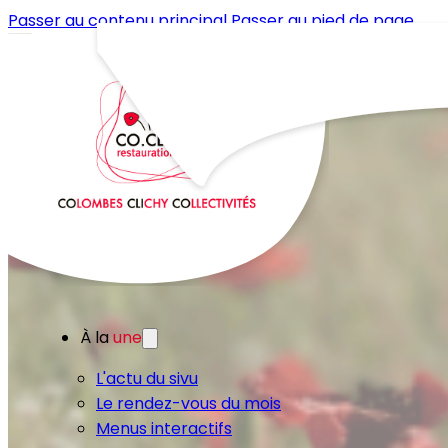
Passer au contenu principal
Passer au pied de page
À la
une
L'actu du sivu
Le rendez-vous du mois
Menus interactifs