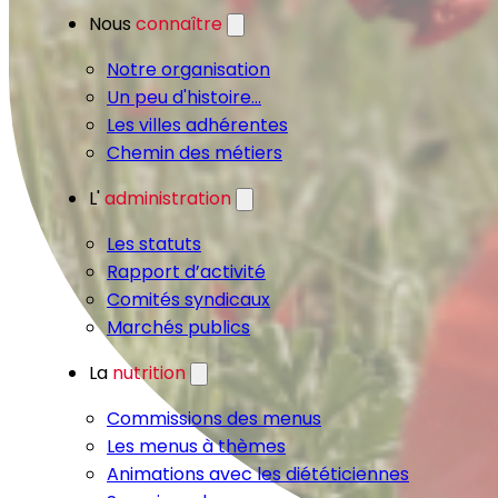
Nous
connaître
Notre organisation
Un peu d'histoire...
Les villes adhérentes
Chemin des métiers
L'
administration
Les statuts
Rapport d’activité
Comités syndicaux
Marchés publics
La
nutrition
Commissions des menus
Les menus à thèmes
Animations avec les diététiciennes