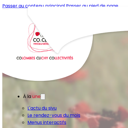
Passer au contenu principal
Passer au pied de page
À la
une
L'actu du sivu
Le rendez-vous du mois
Menus interactifs