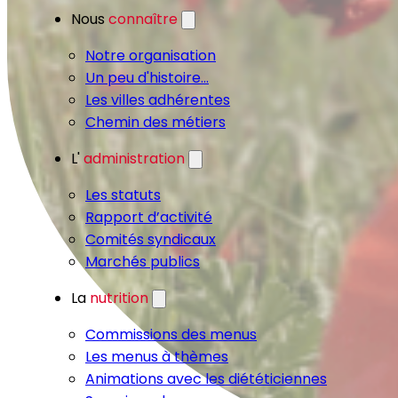
Nous
connaître
Notre organisation
Un peu d'histoire...
Les villes adhérentes
Chemin des métiers
L'
administration
Les statuts
Rapport d’activité
Comités syndicaux
Marchés publics
La
nutrition
Commissions des menus
Les menus à thèmes
Animations avec les diététiciennes