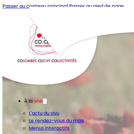
Passer au contenu principal
Passer au pied de page
À la
une
L'actu du sivu
Le rendez-vous du mois
Menus interactifs