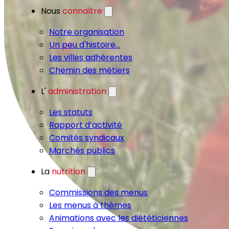
Nous
connaître
Notre organisation
Un peu d'histoire...
Les villes adhérentes
Chemin des métiers
L'
administration
Les statuts
Rapport d’activité
Comités syndicaux
Marchés publics
La
nutrition
Commissions des menus
Les menus à thèmes
Animations avec les diététiciennes