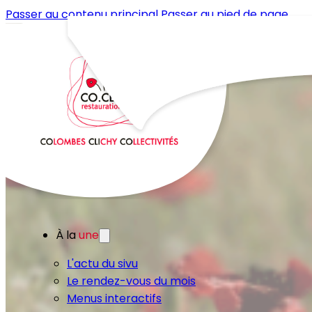
Passer au contenu principal
Passer au pied de page
À la
une
L'actu du sivu
Le rendez-vous du mois
Menus interactifs