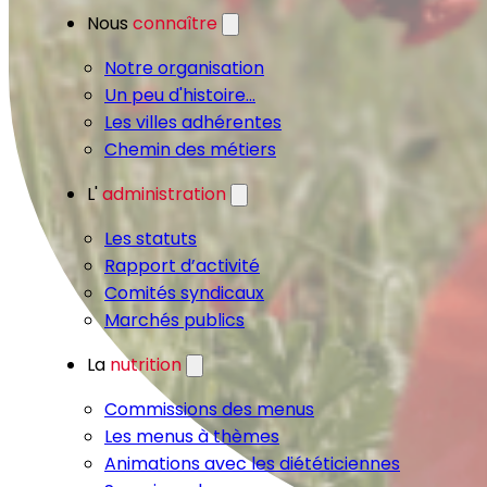
Nous
connaître
Notre organisation
Un peu d'histoire...
Les villes adhérentes
Chemin des métiers
L'
administration
Les statuts
Rapport d’activité
Comités syndicaux
Marchés publics
La
nutrition
Commissions des menus
Les menus à thèmes
Animations avec les diététiciennes