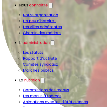
Nous
connaître
Notre organisation
Un peu d'histoire...
Les villes adhérentes
Chemin des métiers
L'
administration
Les statuts
Rapport d’activité
Comités syndicaux
Marchés publics
La
nutrition
Commissions des menus
Les menus à thèmes
Animations avec les diététiciennes