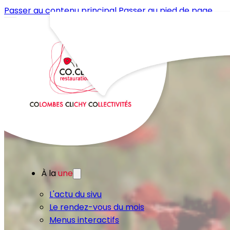
Passer au contenu principal
Passer au pied de page
À la
une
L'actu du sivu
Le rendez-vous du mois
Menus interactifs