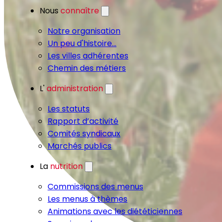
Nous
connaître
Notre organisation
Un peu d'histoire...
Les villes adhérentes
Chemin des métiers
L'
administration
Les statuts
Rapport d’activité
Comités syndicaux
Marchés publics
La
nutrition
Commissions des menus
Les menus à thèmes
Animations avec les diététiciennes