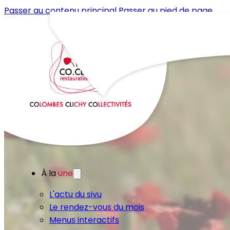
Passer au contenu principal
Passer au pied de page
À la
une
L'actu du sivu
Le rendez-vous du mois
Menus interactifs